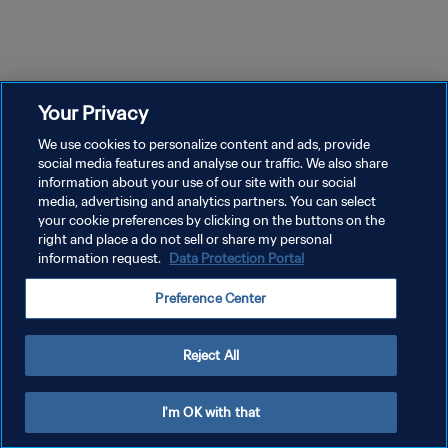
17m 56s
17m 31s
الحلقة 1
الحلقة 2
الحل
الحلقة الأولى | حين شاهد العالم
الحلقة الثانية | حين شاهد العالم
الحل
٠٠٦
٢٠٠٦
٢٠٠٦
Your Privacy
We use cookies to personalize content and ads, provide
social media features and analyse our traffic. We also share
information about your use of our site with our social
media, advertising and analytics partners. You can select
your cookie preferences by clicking on the buttons on the
right and place a do not sell or share my personal
information request.
Data Protection Portal
سياسة الخصوصية
Preference Center
شروط الخدمة
إدارة تفضيلات ملفات تعريف الارتباط
Reject All
حقوق النشر والطبع والتأليف © ١٩٩٤ - ٢٠٢٦ FIFA. جميع الحقوق محفوظة.
I'm OK with that