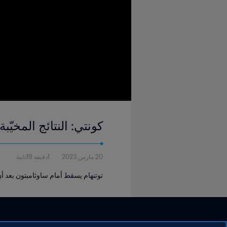
كونتي: النتائج المخيّب
20 مارس 2023
1دقيقة 19ثانية
توتنهام يسقط أمام ساوثامبتون بعد أن