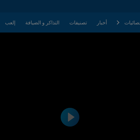
حصائيات
أخبار
تصنيفات
التذاكر و الضيافة
إلعب