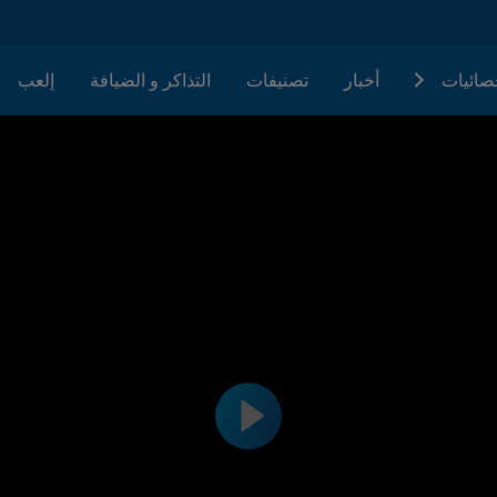
حصائيات
أخبار
تصنيفات
التذاكر و الضيافة
إلعب