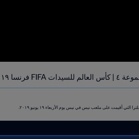
 ٢٠١٩ | فيديو ملخص
التي أقيمت على ملعب نيس في نيس يوم الأربعاء ١٩ يونيو ٢٠١٩.