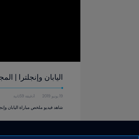
اليابان وإنجلترا | المجموعة ٤ | كأس العالم للسيدات FIFA فرنسا
19 يونيو 2019
1دقيقة 59ثانية
شاهد فيديو ملخص مباراة اليابان وإنجلترا 