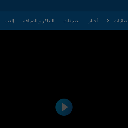
حصائيات
أخبار
تصنيفات
التذاكر و الضيافة
إلعب