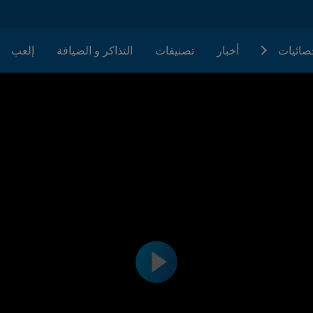
حصائيات
أخبار
تصنيفات
التذاكر و الضيافة
إلعب