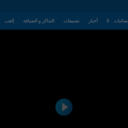
حصائيات
أخبار
تصنيفات
التذاكر و الضيافة
إلعب