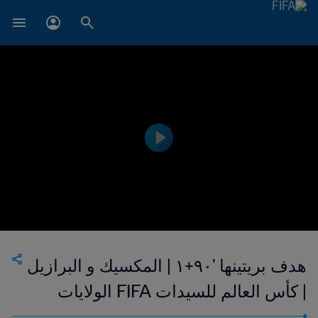
هدف بريتينها '٩٠+١ | المكسيك و البرازيل
| كأس العالم للسيدات FIFA الولايات
المتحدة الأمريكية ١٩٩٩