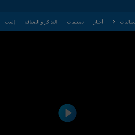
حصائيات
أخبار
تصنيفات
التذاكر و الضيافة
إلعب