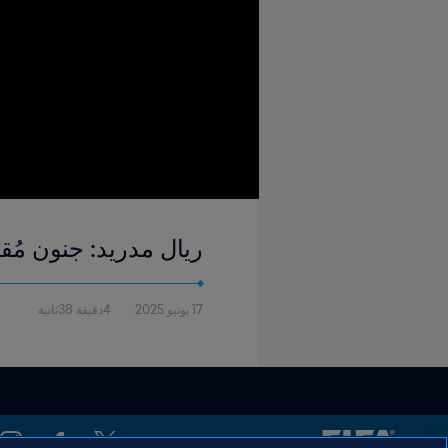
ريال مدريد: جنون مُق
17 يونيو 2025
4دقيقة 38ثانية