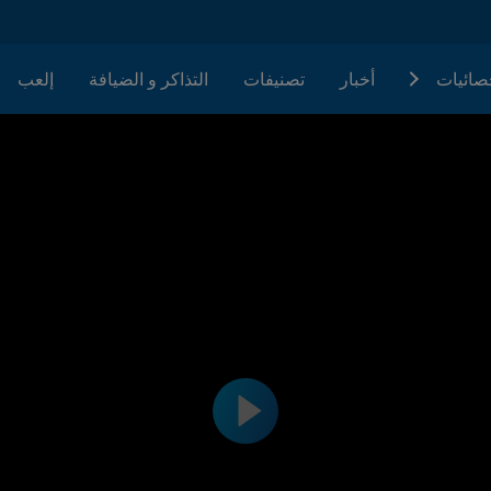
حصائيات
أخبار
تصنيفات
التذاكر و الضيافة
إلعب