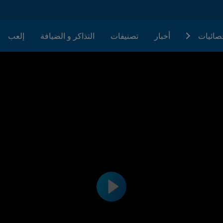
حصائيات
أخبار
تصنيفات
التذاكر و الضيافة
إلعب