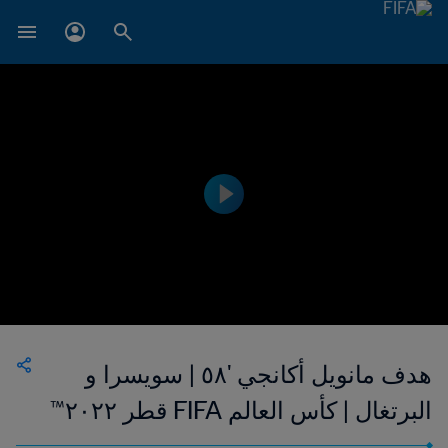
هدف مانويل أكانجي '٥٨ | سويسرا و
البرتغال | كأس العالم FIFA قطر ٢٠٢٢™