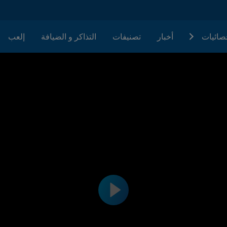
حصائيات
أخبار
تصنيفات
التذاكر و الضيافة
إلعب