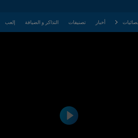
حصائيات
أخبار
تصنيفات
التذاكر و الضيافة
إلعب