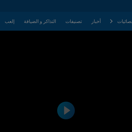
حصائيات
أخبار
تصنيفات
التذاكر و الضيافة
إلعب