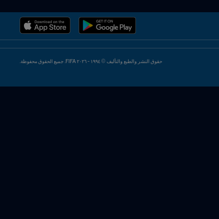
حقوق النشر والطبع والتأليف © ١٩٩٤ - ٢٠٢٦ FIFA. جميع الحقوق محفوظة.