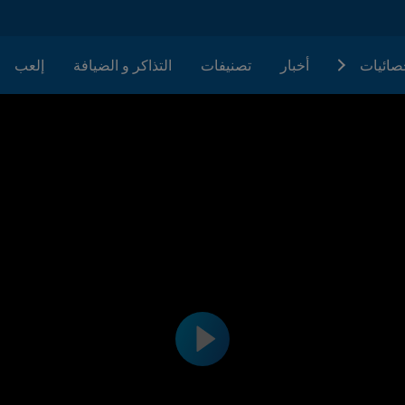
حصائيات
أخبار
تصنيفات
التذاكر و الضيافة
إلعب