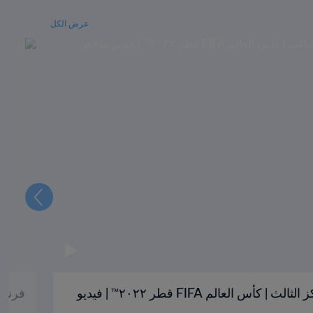
عرض الكل
التالي
كرواتيا والمغرب | تحديد المركز الثالث | كأس العالم FIFA قطر ٢٠٢٢™ | فيديو
فرنسا وا