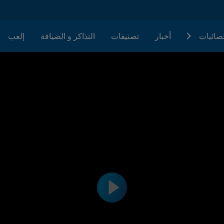
حصائيات
أخبار
تصنيفات
التذاكر و الضيافة
إلعب