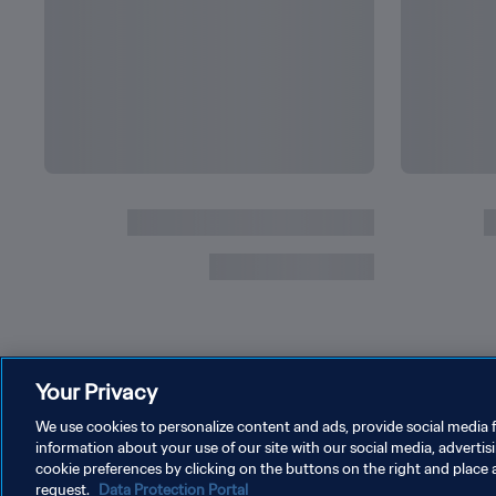
التالي
بابي في كأس العالم
جميع أبطال 
Your Privacy
We use cookies to personalize content and ads, provide social media f
information about your use of our site with our social media, advertis
cookie preferences by clicking on the buttons on the right and place 
request.
Data Protection Portal