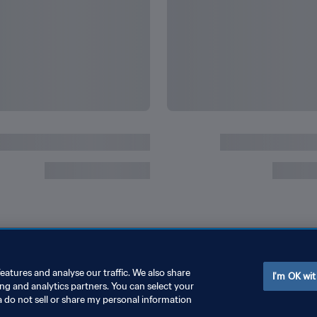
ردها
جميع أرقام وإنجازات كيليان م
eatures and analyse our traffic. We also share
I'm OK wit
ing and analytics partners. You can select your
a do not sell or share my personal information