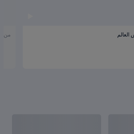
العالم
من ال
عرض الكل