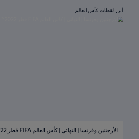
أبرز لقطات كأس العالم
الأرجنتين وفرنسا | النهائي | كأس العالم FIFA قطر 2022™ | الملخص