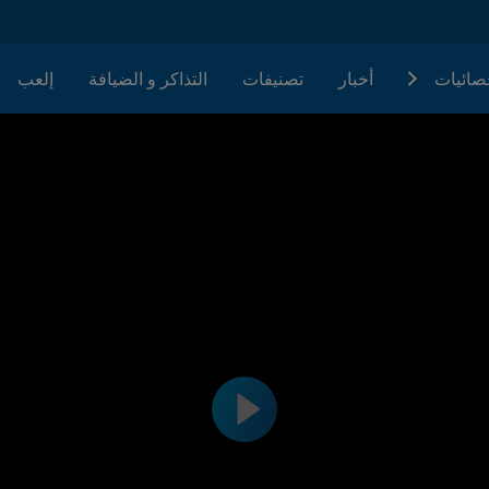
حصائيات
أخبار
تصنيفات
التذاكر و الضيافة
إلعب