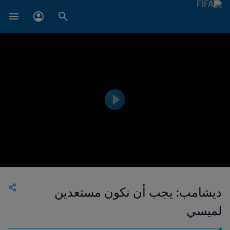
ديشامب: يجب أن نكون مستعدين
لميسي