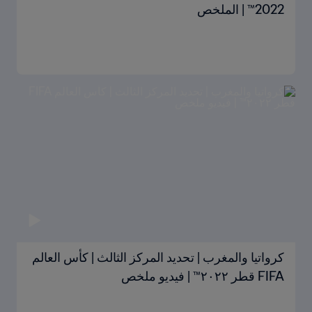
2022™ | الملخص
كرواتيا والمغرب | تحديد المركز الثالث | كأس العالم
FIFA قطر ٢٠٢٢™ | فيديو ملخص