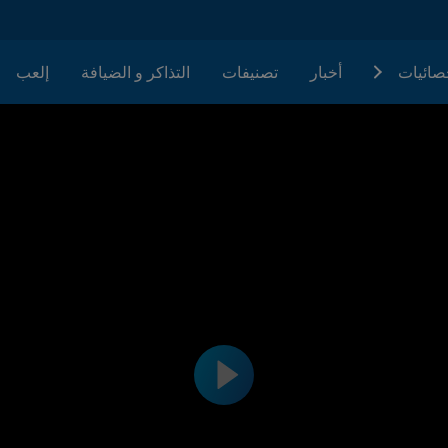
حصائيات
أخبار
تصنيفات
التذاكر و الضيافة
إلعب