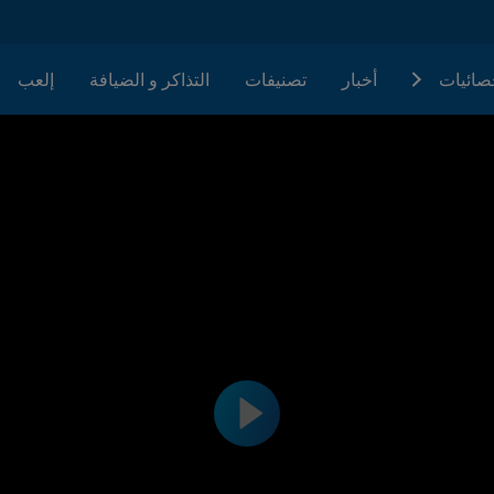
حصائيات
أخبار
تصنيفات
التذاكر و الضيافة
إلعب