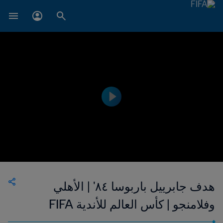
هدف جابرييل باربوسا ٨٤' | الأهلي
وفلامنجو | كأس العالم للأندية FIFA
المغرب ٢٠٢٢™