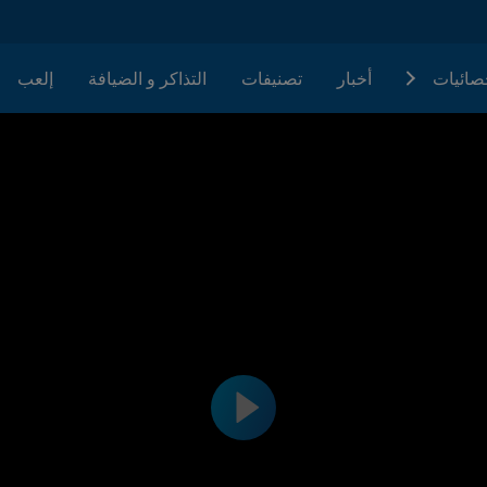
حصائيات
أخبار
تصنيفات
التذاكر و الضيافة
إلعب