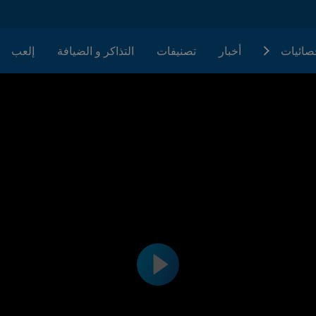
حصائيات
أخبار
تصنيفات
التذاكر و الضيافة
إلعب