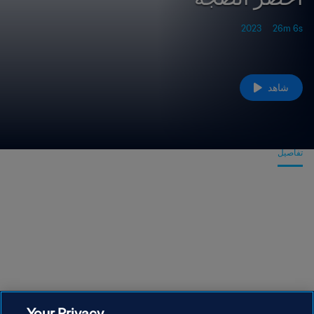
2023
26m 6s
شاهد
تفاصيل
أحضر الضجة
موجز
من الضيوف الموسيقىين الرائعين إلى المشجعين من جميع أنحاء العالم، كانت كأس
العالم FIFA قطر ٢٠٢٢™ بمثابة نصرًا داخل وخارج الملعب. عش كل الإثارة، كل الفرح
وكل الحسرة من بطولة كأس عالم لا تُنسى حقًا.
Your Privacy