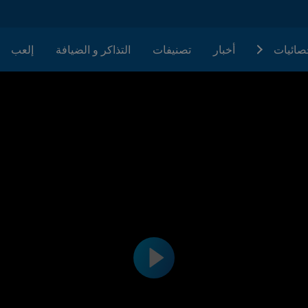
حصائيات
أخبار
تصنيفات
التذاكر و الضيافة
إلعب