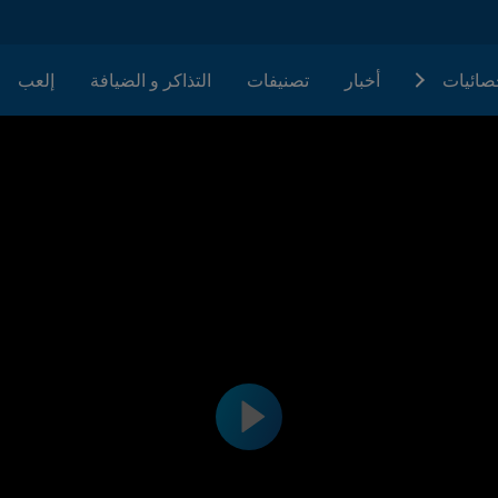
حصائيات
أخبار
تصنيفات
التذاكر و الضيافة
إلعب