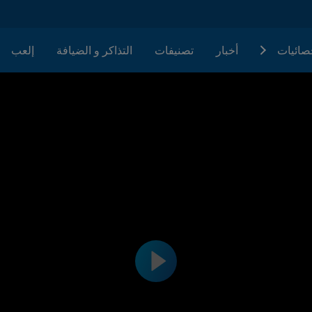
حصائيات
أخبار
تصنيفات
التذاكر و الضيافة
إلعب