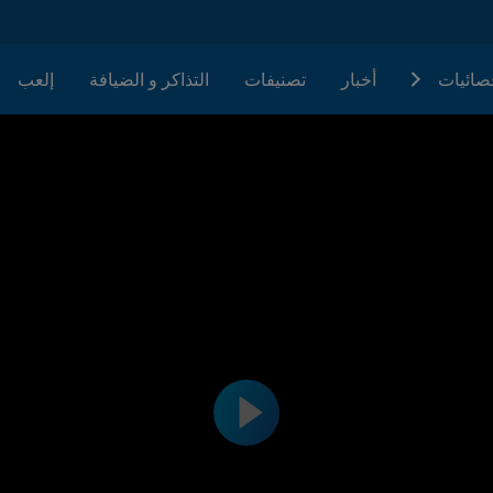
حصائيات
أخبار
تصنيفات
التذاكر و الضيافة
إلعب