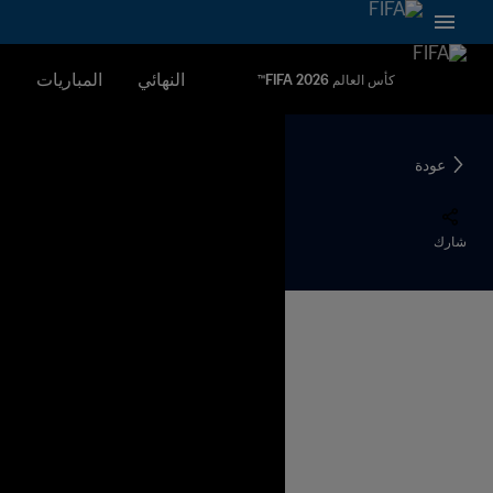
النهائي
المباريات
ا
كأس العالم FIFA 2026™
عودة
شارك