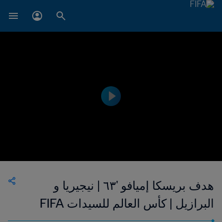
هدف بريسكا إميافو '٦٣ | نيجيريا و
البرازيل | كأس العالم للسيدات FIFA
الولايات المتحدة الأمريكية ١٩٩٩