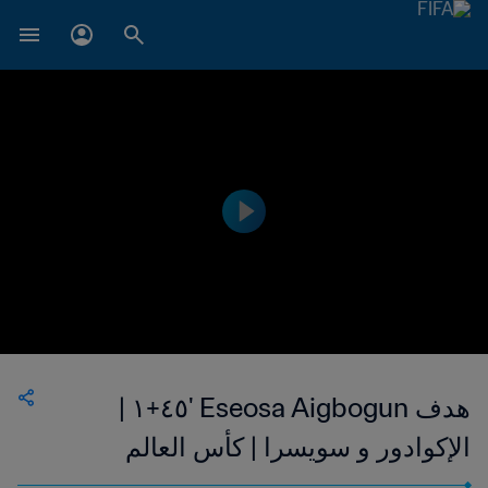
هدف Eseosa Aigbogun '٤٥+١ |
الإكوادور و سويسرا | كأس العالم
للسيدات FIFA كندا ٢٠١٥