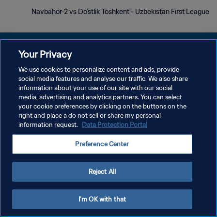
Navbahor-2 vs Do'stlik Toshkent - Uzbekistan First League
Your Privacy
We use cookies to personalize content and ads, provide
سياسة الخصوصية
social media features and analyse our traffic. We also share
information about your use of our site with our social
شروط الخدمة
media, advertising and analytics partners. You can select
your cookie preferences by clicking on the buttons on the
إدارة تفضيلات ملفات تعريف الارتباط
right and place a do not sell or share my personal
حقوق النشر والطبع والتأليف © ١٩٩٤ - ٢٠٢٦ FIFA. جميع الحقوق محفوظة.
information request.
Data Protection Portal
Preference Center
Reject All
I'm OK with that