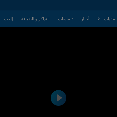
حصائيات
أخبار
تصنيفات
التذاكر و الضيافة
إلعب