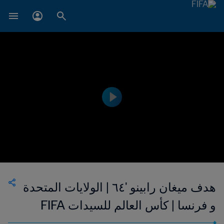
هدف ميغان رابينو '٦٤ | الولايات المتحدة
و فرنسا | كأس العالم للسيدات FIFA
فرنسا ٢٠١٩