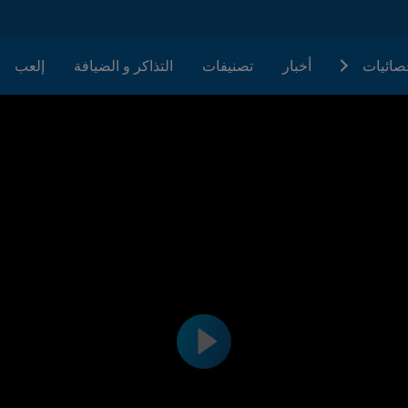
حصائيات
أخبار
تصنيفات
التذاكر و الضيافة
إلعب