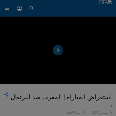
استعراض المباراة | المغرب ضد البرتغال
9 ديسمبر 2022
2دقيقة 33ثانية