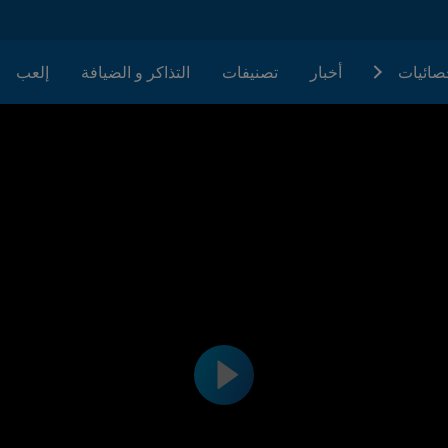
حصائيات
أخبار
تصنيفات
التذاكر و الضيافة
إلعب