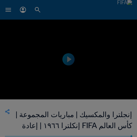
إنجلترا والمكسيك | مباريات المجموعة |
كأس العالم FIFA إنكلترا ١٩٦٦ | إعادة
المباراة