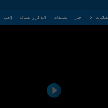
حصائيات
أخبار
تصنيفات
التذاكر و الضيافة
إلعب