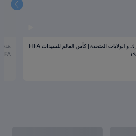
التالي
هدف جولي فودي '٧٣ | الدنمارك و الولايات المتحدة | كأس العالم للسيدات FIFA
FIFA الولايات المتحدة الأمريكية ٩٩٩