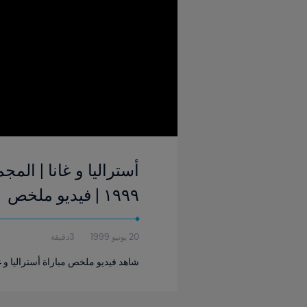
١٩٩٩ | فيديو ملخص
20 يونيو 1999
3دقيقة
شاهد فيديو ملخص مباراة أستراليا و غانا التي 