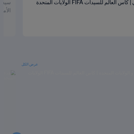
صن وين | جائزة الحذاء الذهبي | كأس العالم للسيدات FIFA الولايات المتحدة
الأمريكي
عرض الكل