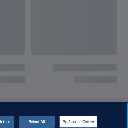
h that
Reject All
Preference Center