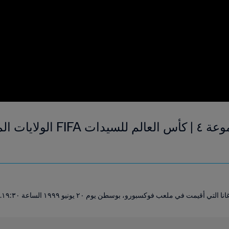
أستراليا و غانا | المجموعة ٤ | كأس 
أقيمت في ملعب فوكسبورو، بوسطن يوم ٢٠ يونيو ١٩٩٩ الساعة ١٩:٣٠.