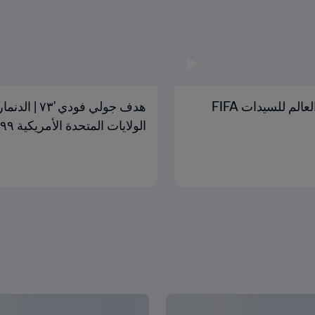
هدف ميا هام '١٧ | الدنمارك و الولايات المتحدة | كأس العالم للسيدات FIFA
الولايات المتحدة الأمريكية ١٩٩٩