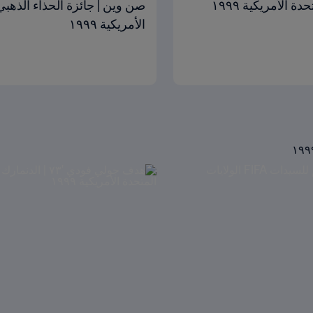
الأمريكية ١٩٩٩