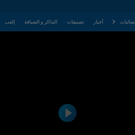
حصائيات
أخبار
تصنيفات
التذاكر و الضيافة
إلعب