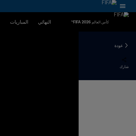
النهائي
المباريات
ا
كأس العالم FIFA 2026™
عودة
شارك