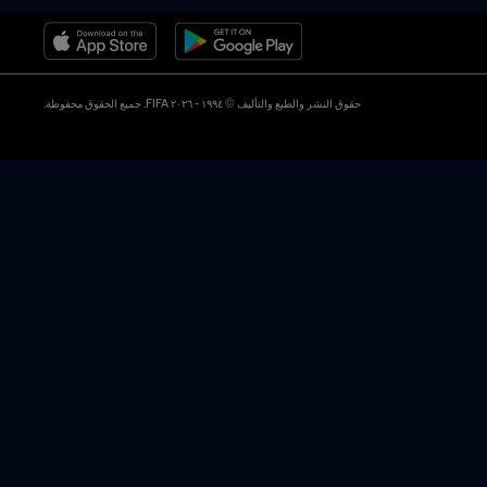
حقوق النشر والطبع والتأليف © ١٩٩٤ - ٢٠٢٦ FIFA. جميع الحقوق محفوظة.