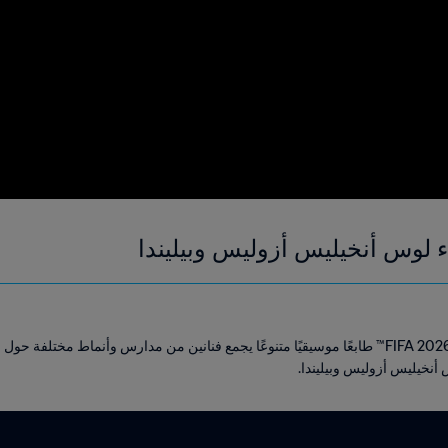
يُضفي الألبوم الرسمي لكأس العالم FIFA 2026™ طابعًا موسيقيًا متنوعًا يجمع فنانين من مدارس وأن