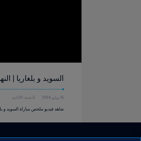
السويد و بلغاريا | النهائي | كأس العالم FIFA
16 يوليو 1994
3دقيقة 30ثانية
شاهد فيديو ملخص مباراة السويد و بلغاريا التي أ