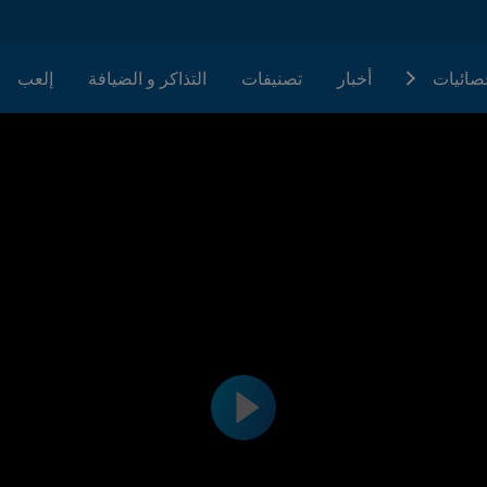
حصائيات
أخبار
تصنيفات
التذاكر و الضيافة
إلعب