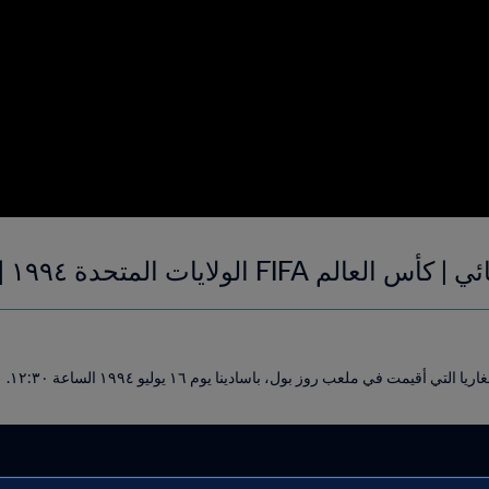
 الولايات المتحدة ١٩٩٤ | فيديو ملخص
قيمت في ملعب روز بول، باسادينا يوم ١٦ يوليو ١٩٩٤ الساعة ١٢:٣٠.