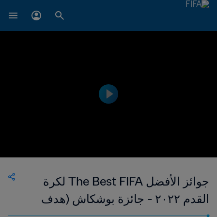
جوائز الأفضل The Best FIFA لكرة
القدم ٢٠٢٢ - جائزة بوشكاش (هدف
العام) - فرانسيسكو جونزاليز ميتيلي