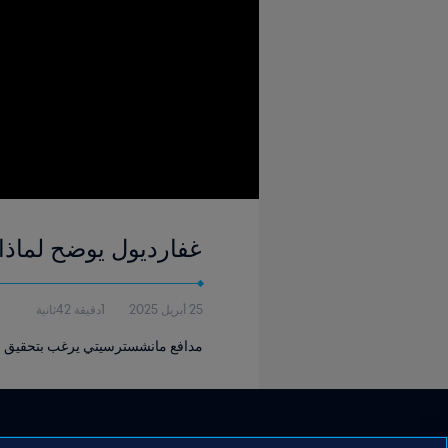
غفارديول يوضح لماذا س
25 أبريل 2025
1دقيقة 42ثانية
مدافع مانشسترسيتي يرغب بتحقيق نجاح