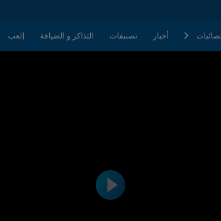
حصائيات
أخبار
تصنيفات
التذاكر و الضيافة
إلعب