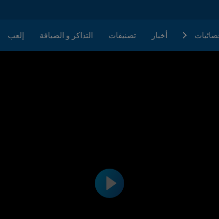
حصائيات
أخبار
تصنيفات
التذاكر و الضيافة
إلعب