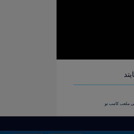
يتد
على ملعب كامب نو