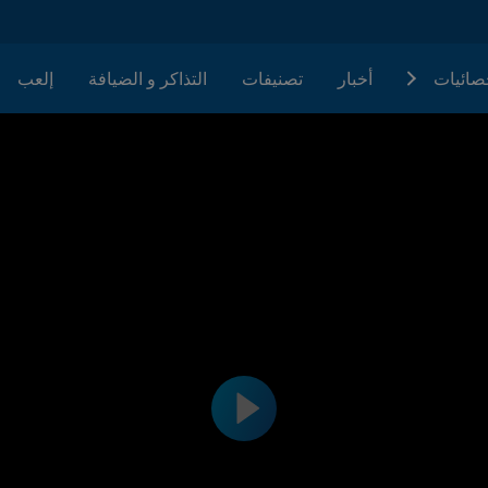
حصائيات
أخبار
تصنيفات
التذاكر و الضيافة
إلعب