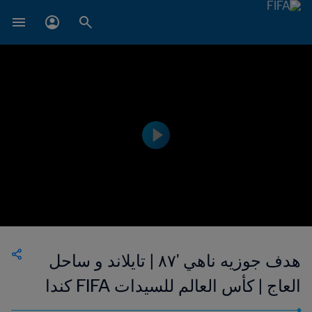
هدف جوزيه ناهي '٨٧ | تايلاند و ساحل
العاج | كأس العالم للسيدات FIFA كندا
٢٠١٥