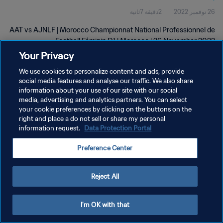
26 نوفمبر 2022
2دقيقة 7ثانية
D1 | wk 47
AAT vs AJNLF | Morocco Championnat National Professionnel de
Football Féminin D1 | Morocco | 26 November 2022
Your Privacy
We use cookies to personalize content and ads, provide
social media features and analyse our traffic. We also share
information about your use of our site with our social
media, advertising and analytics partners. You can select
سياسة الخصوصية
your cookie preferences by clicking on the buttons on the
right and place a do not sell or share my personal
شروط الخدمة
information request.
Data Protection Portal
إدارة تفضيلات ملفات تعريف الارتباط
Preference Center
حقوق النشر والطبع والتأليف © ١٩٩٤ - ٢٠٢٦ FIFA. جميع الحقوق محفوظة.
Reject All
I'm OK with that