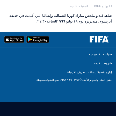
19 يوليو 1966
3دقيقة 15ثانية
شاهد فيديو ملخص مباراة كوريا الشمالية وإيطاليا التي أقيمت في حديقة
أيريسوم، ميدلزبره يوم ١٩ يوليو ١٩٦٦الساعة٢١:٣٠.
سياسة الخصوصية
شروط الخدمة
إدارة تفضيلات ملفات تعريف الارتباط
حقوق النشر والطبع والتأليف © ١٩٩٤ - ٢٠٢٦ FIFA. جميع الحقوق محفوظة.