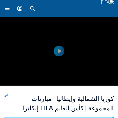
كوريا الشمالية وإيطاليا | مباريات
المجموعة | كأس العالم FIFA إنكلترا
١٩٦٦ | فيديو ملخص